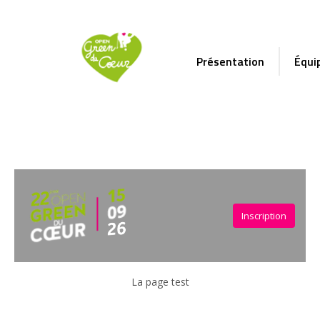
Présentation
Équi
une page test
Inscription
La page test