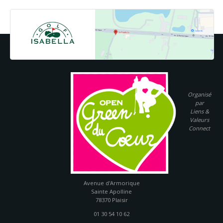
Organisé
par
Liens &
Valeurs
Connect
Golf Isabella
Avenue d'Armorique
Sainte Apolline
78370 Plaisir
01 30 54 10 62