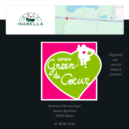
Organisé
par
Liens &
Valeurs
Connect
Golf Isabella
Avenue d'Armorique
Sainte Apolline
78370 Plaisir
01 30 54 10 62